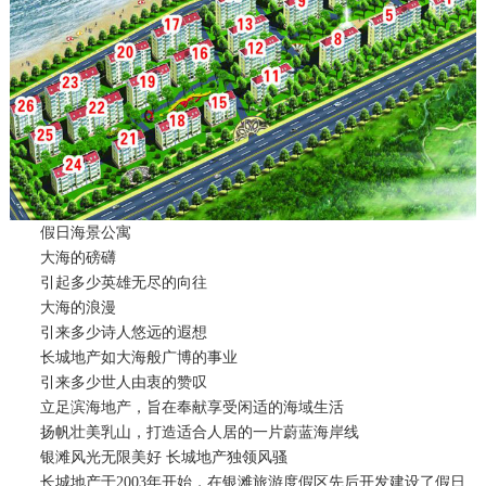
假日海景公寓
大海的磅礴
引起多少英雄无尽的向往
大海的浪漫
引来多少诗人悠远的遐想
长城地产如大海般广博的事业
引来多少世人由衷的赞叹
立足滨海地产，旨在奉献享受闲适的海域生活
扬帆壮美乳山，打造适合人居的一片蔚蓝海岸线
银滩风光无限美好 长城地产独领风骚
长城地产于2003年开始，在银滩旅游度假区先后开发建设了假日